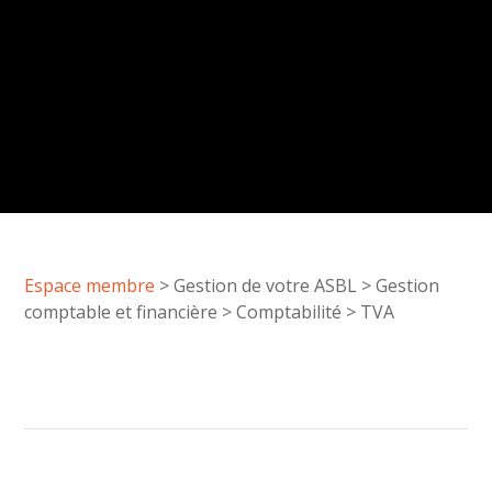
Espace membre
>
Gestion de votre ASBL
>
Gestion
comptable et financière
>
Comptabilité
>
TVA