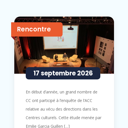
List
Rencontre
of
events
in
Photo
View
17 septembre 2026
En début d’année, un grand nombre de
CC ont participé à l’enquête de l’ACC
relative au vécu des directions dans les
Centres culturels. Cette étude menée par
Emilie Garcia Guillen […]