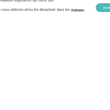
meilleure expérience sur notre site.
Acc
 nous utilisons et/ou les désactiver dans les
.
réglages
CONTACT
ACC ASBL
Avenue des Arts 7-8
1210 Bruxelles
+32-(0)2/223.09.98