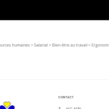
ources humaines
>
Salariat
>
Bien-être au travail
>
Ergonom
CONTACT
ACC ASBL