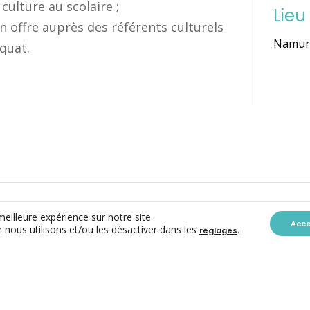
culture au scolaire ;
Lieu
offre auprès des référents culturels
Namu
équat.
meilleure expérience sur notre site.
Acc
 nous utilisons et/ou les désactiver dans les
.
réglages
CONTACT
ACC ASBL
Avenue des Arts 7-8