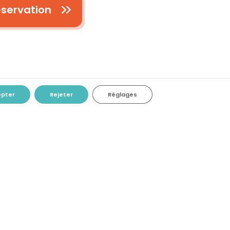
servation
epter
Rejeter
Réglages
RETROUVEZ NOUS SUR LES RÉSEAUX
SOCIAUX