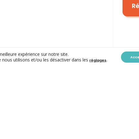
Ré
meilleure expérience sur notre site.
Acc
 nous utilisons et/ou les désactiver dans les
.
réglages
CONTACT
ACC ASBL
Avenue des Arts 7-8