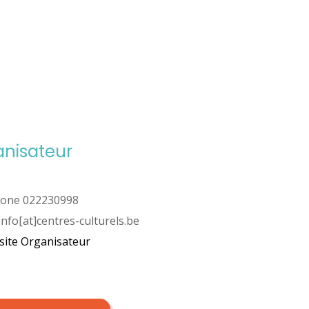
r
anisateur
hone
022230998
info[at]centres-culturels.be
 site Organisateur