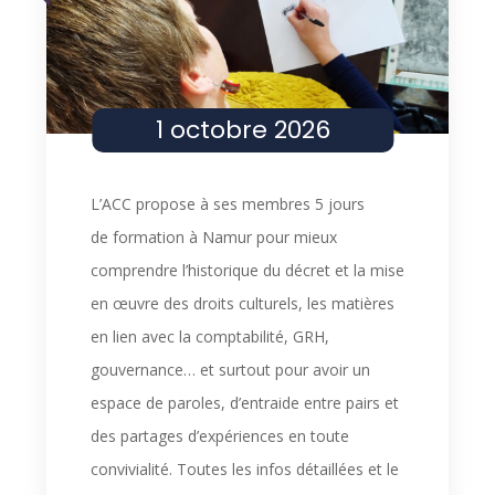
Évèneme
C
in
H
Photo
E
View
1 octobre 2026
L’ACC propose à ses membres 5 jours
de formation à Namur pour mieux
comprendre l’historique du décret et la mise
en œuvre des droits culturels, les matières
en lien avec la comptabilité, GRH,
gouvernance… et surtout pour avoir un
espace de paroles, d’entraide entre pairs et
des partages d’expériences en toute
convivialité. Toutes les infos détaillées et le