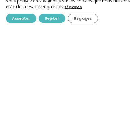
Vous pouvez en savoir plus sur les cookies que nous utilisons
et/ou les désactiver dans les
.
réglages
Accepter
Rejeter
Réglages
CONTACT
ACC ASBL
Avenue des Arts 7-8
1210 Bruxelles
+32-(0)2/223.09.98
info@centres-culturels.be