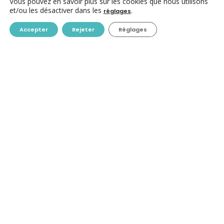
Vous pouvez en savoir plus sur les cookies que nous utilisons
et/ou les désactiver dans les
.
réglages
Accepter
Rejeter
Réglages
CONTACT
ACC ASBL
Avenue des Arts 7-8
1210 Bruxelles
+32-(0)2/223.09.98
info@centres-culturels.be