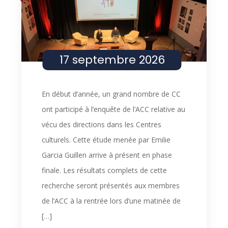
Évèneme
C
in
H
Photo
E
View
17 septembre 2026
En début d’année, un grand nombre de CC
ont participé à l’enquête de l’ACC relative au
vécu des directions dans les Centres
culturels. Cette étude menée par Emilie
Garcia Guillen arrive à présent en phase
finale. Les résultats complets de cette
recherche seront présentés aux membres
de l’ACC à la rentrée lors d’une matinée de
[…]