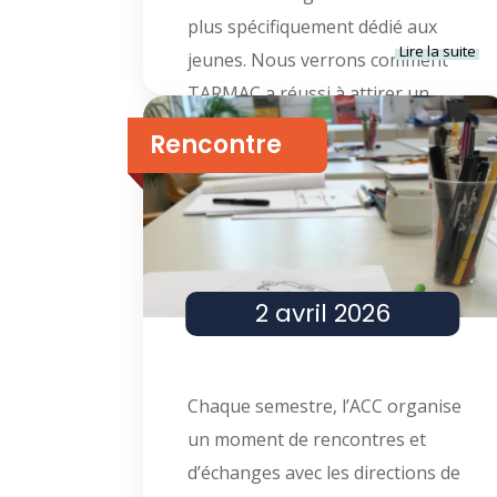
plus spécifiquement dédié aux
Lire la suite
jeunes. Nous verrons comment
TARMAC a réussi à attirer un
public parfois difficile à atteindre.
Rencontre
[…]
10h00
-
13h00
Visite RTBF – studios
TARMAC
2 avril 2026
Chaque semestre, l’ACC organise
un moment de rencontres et
d’échanges avec les directions de