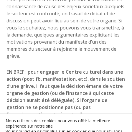
connaissance de cause des enjeux sociétaux auxquels
le secteur est confronté, un travail de débat et de
discussion peut avoir lieu au sein de votre organe. Si
vous le souhaitez, nous pouvons vous transmettre, à
la demande, quelques argumentaires explicitant les
motivations provenant du manifeste d’un des
membres du secteur à rejoindre le mouvement de
grève.
EN BREF : pour engager le Centre culturel dans une
action (post fb, manifestation, etc), dans le soutien
d’une grève, il faut que la décision émane de votre
organe de gestion (ou de l’instance à qui cette
décision aurait été déléguée). Si l’organe de
gestion ne se positionne pas (ou pas
favorablement), toute éventuelle action pourra
Nous utilisons des cookies pour vous offrir la meilleure
être faite par, et aux noms, des travailleur·ses du
expérience sur notre site.
Centre culturel, mais pas par, et au nom, du Centre
Vous pouvez en savoir plus sur les cookies que nous utilisons