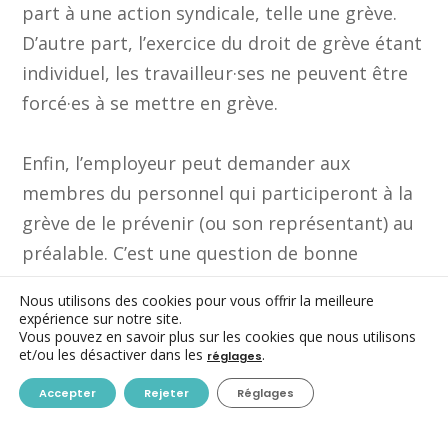
part à une action syndicale, telle une grève.
D’autre part, l’exercice du droit de grève étant
individuel, les travailleur·ses ne peuvent être
forcé·es à se mettre en grève.
Enfin, l’employeur peut demander aux
membres du personnel qui participeront à la
grève de le prévenir (ou son représentant) au
préalable. C’est une question de bonne
organisation.
Nous utilisons des cookies pour vous offrir la meilleure
expérience sur notre site.
Vous pouvez en savoir plus sur les cookies que nous utilisons
La rémunération
et/ou les désactiver dans les
.
réglages
Accepter
Rejeter
Réglages
Les jours de grève ou d’action sont des jours
d’absence autorisés mais non rémunérés par