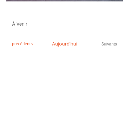
À Venir
Sélectionnez
une
Évènements
Aujourd’hui
Évènements
précédents
Suivants
date.