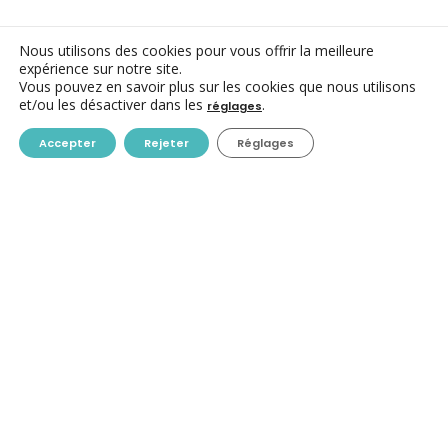
Nous utilisons des cookies pour vous offrir la meilleure
expérience sur notre site.
Vous pouvez en savoir plus sur les cookies que nous utilisons
CONTACT
et/ou les désactiver dans les
.
réglages
ACC ASBL
Accepter
Rejeter
Réglages
Avenue des Arts 7-8
1210 Bruxelles
+32-(0)2/223.09.98
info@centres-culturels.be
RETROUVEZ NOUS SUR LES RÉSEAUX SOCIAUX