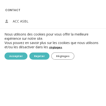
CONTACT
ACC ASBL
Avenue des Arts 7-8
Nous utilisons des cookies pour vous offrir la meilleure
expérience sur notre site.
1210 Bruxelles
Vous pouvez en savoir plus sur les cookies que nous utilisons
et/ou les désactiver dans les
.
réglages
+32-(0)2/223.09.98
Accepter
Rejeter
Réglages
info@centres-culturels.be
RETROUVEZ NOUS SUR LES RÉSEAUX SOCIAUX