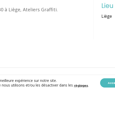
Lieu
 à Liège, Ateliers Graffiti.
Liège
meilleure expérience sur notre site.
Acc
 nous utilisons et/ou les désactiver dans les
.
réglages
CONTACT
ACC ASBL
Avenue des Arts 7-8