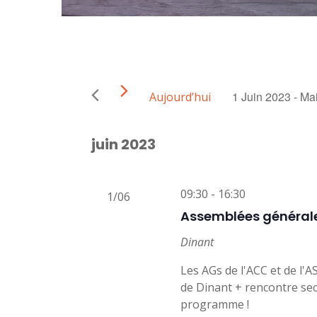
1 Juin 2023
 - 
Mai
Aujourd’hui
Sélectionnez
une
juin 2023
date.
09:30 - 16:30
1/06
Assemblées généra
Dinant
Les AGs de l'ACC et de l'A
de Dinant + rencontre sect
programme !