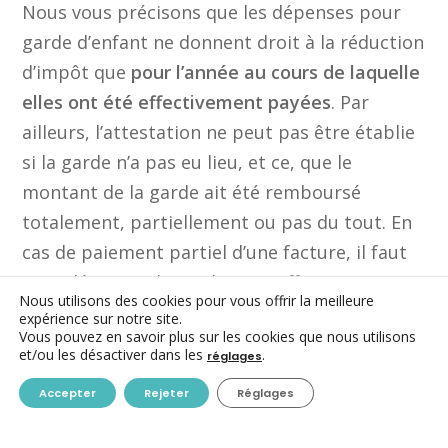
Nous vous précisons que les dépenses pour
garde d’enfant ne donnent droit à la réduction
d’impôt que
pour l’année au cours de laquelle
elles ont été effectivement payées
. Par
ailleurs, l’attestation ne peut pas être établie
si la garde n’a pas eu lieu, et ce, que le
montant de la garde ait été remboursé
totalement, partiellement ou pas du tout. En
cas de paiement partiel d’une facture, il faut
considérer que la garde n’est effectivement
Nous utilisons des cookies pour vous offrir la meilleure
payée que lorsque l’entièreté de la facture est
expérience sur notre site.
Vous pouvez en savoir plus sur les cookies que nous utilisons
payée. Dans le même ordre d’idée, aucune
et/ou les désactiver dans les
.
réglages
attestation ne peut être établie pour les frais
Accepter
Rejeter
Réglages
d’annulation.