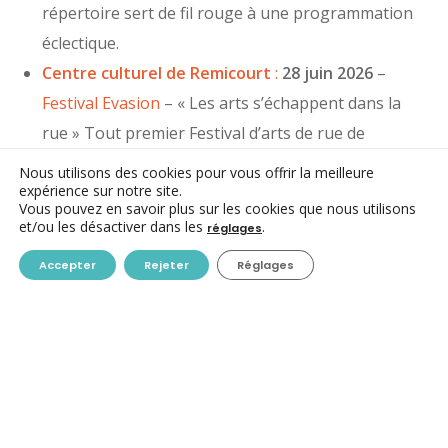
répertoire sert de fil rouge à une programmation
éclectique.
Centre culturel de Remicourt
:
28 juin 2026
–
Festival Evasion
– « Les arts s’échappent dans la
rue » Tout premier Festival d’arts de rue de
Remicourt ! Une multitude d’artistes venus de
Nous utilisons des cookies pour vous offrir la meilleure
expérience sur notre site.
toute la Belgique et de nombreuses associations
Vous pouvez en savoir plus sur les cookies que nous utilisons
locales se sont associés au CC pour vous offrir une
et/ou les désactiver dans les
.
réglages
journée inoubliable. 6 spectacles pour petits et
Accepter
Rejeter
Réglages
grands, des animations pour enfants inédites
(initiation au cirque, bulles géantes…), concerts en
tout genre, ateliers créatifs, démo et initiation de
combats médiévaux, bar et BBQ toute la journée.
Centre culturel de Rixensart :
22 août 2026
–
Place aux artistes – La Place Communale en fête
.