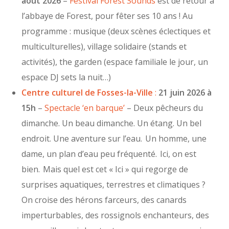
août 2026
–
Festival Forest Sounds
est de retour à
l’abbaye de Forest, pour fêter ses 10 ans ! Au
programme : musique (deux scènes éclectiques et
multiculturelles), village solidaire (stands et
activités), the garden (espace familiale le jour, un
espace DJ sets la nuit…)
Centre culturel de Fosses-la-Ville
:
21 juin 2026 à
15h
–
Spectacle ‘en barque’
– Deux pêcheurs du
dimanche. Un beau dimanche. Un étang. Un bel
endroit. Une aventure sur l’eau. Un homme, une
dame, un plan d’eau peu fréquenté. Ici, on est
bien. Mais quel est cet « Ici » qui regorge de
surprises aquatiques, terrestres et climatiques ?
On croise des hérons farceurs, des canards
imperturbables, des rossignols enchanteurs, des