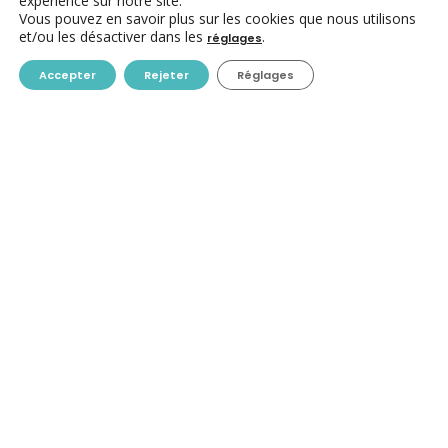
expérience sur notre site.
Vous pouvez en savoir plus sur les cookies que nous utilisons
et/ou les désactiver dans les
.
réglages
Accepter
Rejeter
Réglages
CONTACT
ACC ASBL
Avenue des Arts 7-8
1210 Bruxelles
+32-(0)2/223.09.98
info@centres-culturels.be