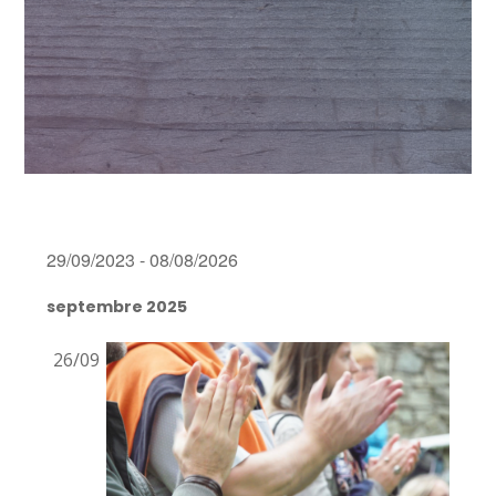
29/09/2023
 - 
08/08/2026
Sélectionnez
septembre 2025
une
date.
26/09