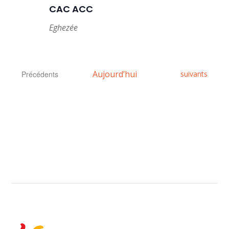
CAC ACC
Eghezée
Évènements
Aujourd’hui
Évènements
Précédents
suivants