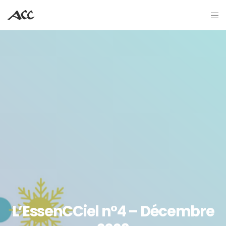
L’EssenCCiel n°4 – Décembre