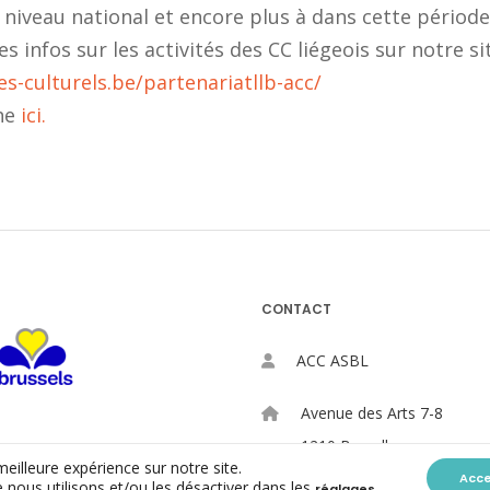
 niveau national et encore plus à dans cette période
s infos sur les activités des CC liégeois sur notre sit
s-culturels.be/partenariatllb-acc/
che
ici.
CONTACT
ACC ASBL
Avenue des Arts 7-8
1210 Bruxelles
meilleure expérience sur notre site.
Acc
 nous utilisons et/ou les désactiver dans les
.
réglages