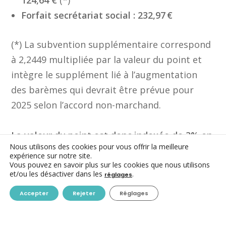
Forfait secrétariat social : 232,97 €
(*) La subvention supplémentaire correspond
à 2,2449 multipliée par la valeur du point et
intègre le supplément lié à l’augmentation
des barèmes qui devrait être prévue pour
2025 selon l’accord non-marchand.
La valeur du point est donc indexée de 3% en
Nous utilisons des cookies pour vous offrir la meilleure
2025.
expérience sur notre site.
Vous pouvez en savoir plus sur les cookies que nous utilisons
et/ou les désactiver dans les
.
réglages
À ce jour,
la date de versement de ces
Accepter
Rejeter
Réglages
subsides n’est toujours pas connue
. Le point
est passé au Gouvernement du 21 mars
dernier. Les consignes sont parties vers