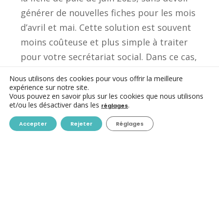
générer de nouvelles fiches pour les mois
d’avril et mai. Cette solution est souvent
moins coûteuse et plus simple à traiter
pour votre secrétariat social. Dans ce cas,
veillez à ce que les montants soient
Nous utilisons des cookies pour vous offrir la meilleure
clairement identifiés sur la fiche de paie de
expérience sur notre site.
Vous pouvez en savoir plus sur les cookies que nous utilisons
juin. Discutez de cette option avec votre
et/ou les désactiver dans les
.
réglages
secrétariat social pour valider la méthode la
Accepter
Rejeter
Réglages
moins coûteuse.
Pour les travailleurs qui auraient quitté
l’association
depuis le 1er juin et pour qui
l’ensemble des documents sociaux ont déjà
été établis : cela nécessitera sans doute
d’opérer une mise à jour de l’ensemble des
documents.