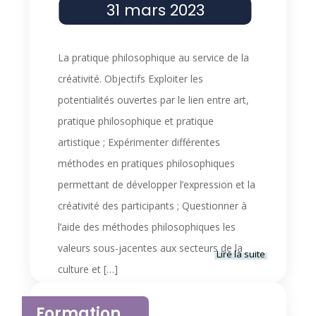
31 mars 2023
La pratique philosophique au service de la
créativité. Objectifs Exploiter les
potentialités ouvertes par le lien entre art,
pratique philosophique et pratique
artistique ; Expérimenter différentes
méthodes en pratiques philosophiques
permettant de développer l’expression et la
créativité des participants ; Questionner à
l’aide des méthodes philosophiques les
valeurs sous-jacentes aux secteurs de la
Lire la suite
culture et […]
31 mars 2023 | 9h30
-
7 avril 2023 |
Formation
16h30