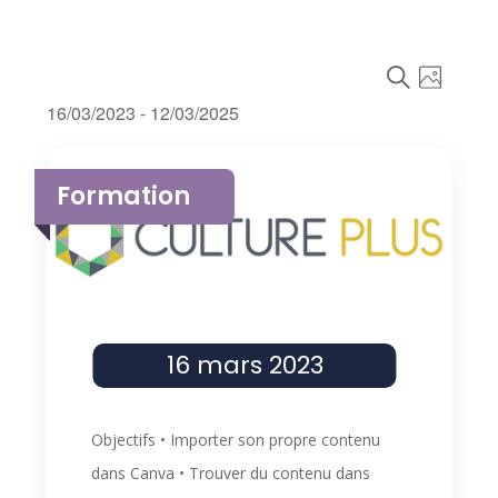
Recherc
Naviga
P
de
R
et
Évènements
16/03/2023
 - 
12/03/2025
H
E
vues
Sélectionnez
navigati
O
C
Évène
List
la
T
de
H
Formation
of
date
O
E
vues
events
R
Évèneme
C
in
H
Photo
E
View
16 mars 2023
Objectifs • Importer son propre contenu
dans Canva • Trouver du contenu dans